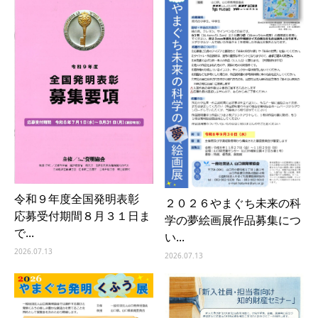
令和９年度全国発明表彰
２０２６やまぐち未来の科
応募受付期間８月３１日ま
学の夢絵画展作品募集につ
で...
い...
2026.07.13
2026.07.13